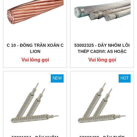
C 10 - ĐỒNG TRẦN XOẮN C
53002325 - DÂY NHÔM LÕI
LION
THÉP CADIVI: AS HOẶC
(ACSR), TCVN 5064
Vui lòng gọi
Vui lòng gọi
NEW
HOT