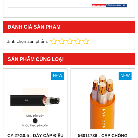
ĐÁNH GIÁ SẢN PHẨM
Bình chọn sản phẩm:
SẢN PHẨM CÙNG LOẠI
NEW
NEW
CY 27G0.5 - DÂY CÁP ĐIỀU
56011736 - CÁP CHỐNG