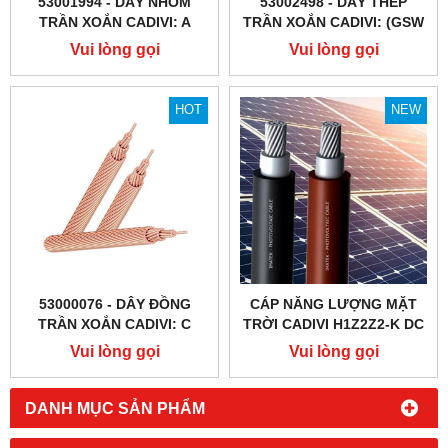
53001994 - DÂY NHÔM
53002498 - DÂY THÉP
TRẦN XOẮN CADIVI: A
TRẦN XOẮN CADIVI: (GSW
HOẶC TK)
Vui lòng gọi
Vui lòng gọi
HOT
NEW
53000076 - DÂY ĐỒNG
CÁP NĂNG LƯỢNG MẶT
TRẦN XOẮN CADIVI: C
TRỜI CADIVI H1Z2Z2-K DC
SOLAR CABLE
Vui lòng gọi
Vui lòng gọi
DANH MỤC SẢN PHẨM