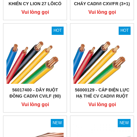
KHIỂN CY LION 27 LÕICÓ
CHÁY CADIVI CXV/FR (3+1)
MÀN CHẮN CHỐNG NHIỄU
LÕI 0.6/1KV
Vui lòng gọi
Vui lòng gọi
HOT
HOT
56017400 - DÂY RUỘT
56000129 - CÁP ĐIỆN LỰC
ĐỒNG CADIVI CV/LF (90)
HẠ THẾ CV CADIVI RUỘT
CÁCH ĐIỆN PVC KHÔNG
ĐỒNG CÁCH ĐIỆN PVC
Vui lòng gọi
Vui lòng gọi
CHÌ 90ºC 0.6/1KV
0.6/1KV
NEW
NEW