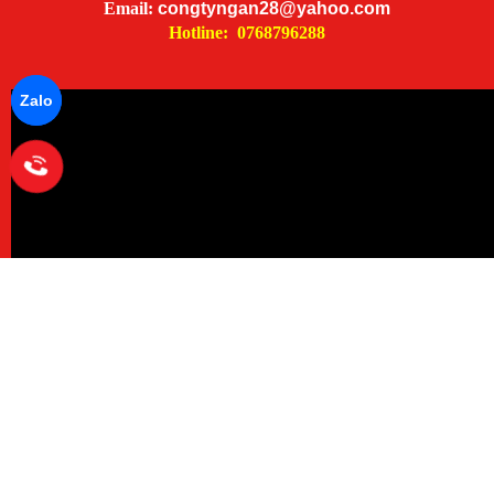
Email:
congtyngan28@yahoo.com
Hotline: 0768796288
Zalo