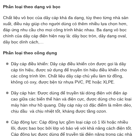
Phân loại theo dạng vỏ bọc
Chất liệu vỏ bọc của dây cáp khá đa dạng, tùy theo từng nhà sản
xuất, điều này giúp cho người dùng có thêm nhiều lựa chọn hơn,
đáp ứng nhu cầu cho mọi công trình khác nhau. Ba dạng vỏ bọc
chính của dây cáp điện hiện nay là: dây bọc tròn, dây dạng oval,
dây bọc dính cách,…
Phân loại theo công dụng
Dây cáp điều khiển: Dây cáp điều khiển còn được gọi là dây
cáp tín hiệu, được sử dụng để truyền tín hiệu điều khiển cho
các công trình lớn. Chất liệu dây cáp chủ yếu làm từ đồng,
không có oxy, được bện từ nhựa PVC, PE hoặc XLPE.
Dây cáp hàn: Được dùng để truyền tải dòng điện với điện áp
cao giữa các biến thế hàn và điện cực, được dùng cho các loại
máy hàn như hồ quang. Dây cáp này có đặc điểm là mềm dẻo,
chịu dầu và chịu nhiệt tốt, kháng được tầng ozon.
Cáp động lực: Cáp động lực gồm loại cáp có 1 lõi hoặc nhiều
lõi, được bao bọc bởi lớp vỏ bảo vệ với khả năng cách điện tốt.
Cáp động lực được dùng để truyền tải điện năng trong các nhà