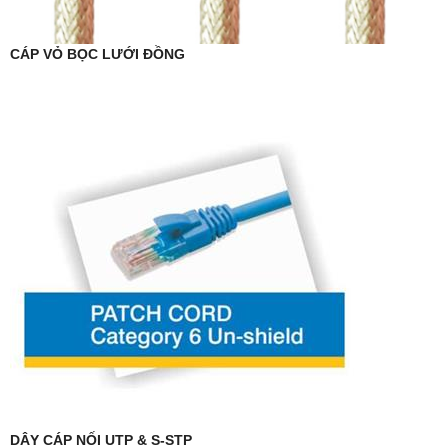
CÁP VỎ BỌC LƯỚI ĐỒNG
DÂY CÁP NỐI UTP & S-STP